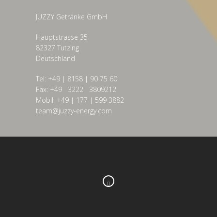
JUZZY Getränke GmbH
Hauptstrasse 35
82327 Tutzing
Deutschland
Tel: +49 | 8158 | 90 75 60
Fax: +49 3222 3809212
Mobil:
+49 | 177 | 599 3882
team@juzzy-energy.com