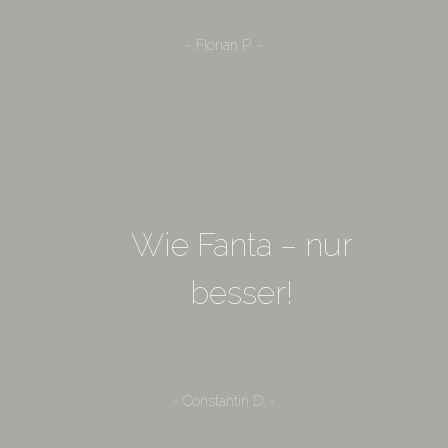
- Florian P. -
Wie Fanta – nur
besser!
- Constantin D. -